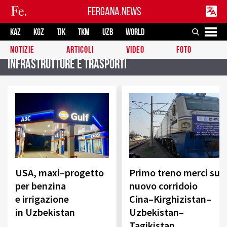
FERGANA.NEWS
KAZ
KGZ
TJK
TKM
UZB
WORLD
NOTIZIE
ARTICOLI
VIDEO
FOTO
Infrastrutture e trasporti
USA, maxi–progetto
Primo treno merci sul
per benzina
nuovo corridoio
e irrigazione
Cina–Kirghizistan–
in Uzbekistan
Uzbekistan–
Tagikistan