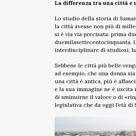
La differenza tra una città e
Lo studio della storia di Sama
la città avesse non più di mill
si è via via precisata: prima d
duemilasettecentocinquanta. Le
interdisciplinare di studiosi,
Sebbene le città più belle veng
ad esempio, che una donna sia t
una città è antica, più è affas
e la sua immagine ne è uscita r
di sminuirne il valore o di «ri
legislativa che da oggi l’età d