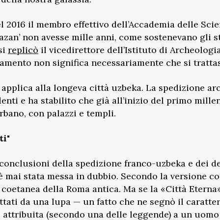
 2016 il membro effettivo dell’Accademia delle Scie
zan’ non avesse mille anni, come sostenevano gli stu
si
replicò
il vicedirettore dell’Istituto di Archeolog
amento non significa necessariamente che si trattas
si applica alla longeva città uzbeka. La spedizione 
enti e ha stabilito che già all’inizio del primo mil
bano, con palazzi e templi.
ti"
conclusioni della spedizione franco-uzbeka e dei de
è mai stata messa in dubbio. Secondo la versione co
di coetanea della Roma antica. Ma se la «Città Eterna
ttati da una lupa — un fatto che ne segnò il caratte
e attribuita (secondo una delle leggende) a un uom