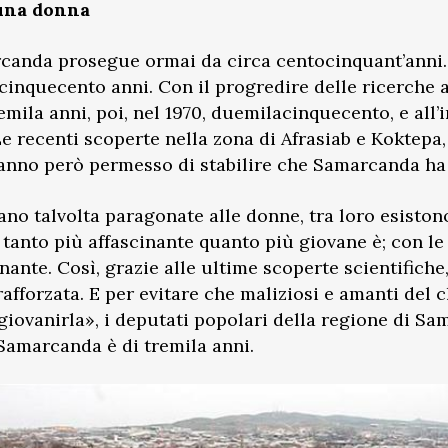
 una donna
rcanda prosegue ormai da circa centocinquant’anni. 
ecinquecento anni. Con il progredire delle ricerche a
uemila anni, poi, nel 1970, duemilacinquecento, e all’
 recenti scoperte nella zona di Afrasiab e Koktepa,
 hanno però permesso di stabilire che Samarcanda ha
ano talvolta paragonate alle donne, tra loro esiston
anto più affascinante quanto più giovane è; con le 
cinante. Così, grazie alle ultime scoperte scientific
afforzata. E per evitare che maliziosi e amanti del
ngiovanirla», i deputati popolari della regione di 
i Samarcanda è di tremila anni.