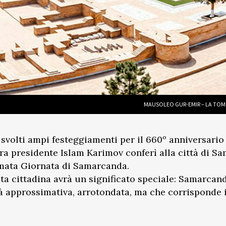
MAUSOLEO GUR-EMIR – LA TOMBA
 svolti ampi festeggiamenti per il 660º anniversario
llora presidente Islam Karimov conferì alla città di 
amata Giornata di Samarcanda.
sta cittadina avrà un significato speciale: Samarcan
tà approssimativa, arrotondata, ma che corrisponde 