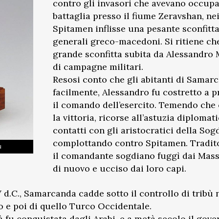
contro gli invasori che avevano occupat
battaglia presso il fiume Zeravshan, ne
Spitamen inflisse una pesante sconfitta
generali greco-macedoni. Si ritiene che
grande sconfitta subita da Alessandro 
di campagne militari.
Resosi conto che gli abitanti di Samar
facilmente, Alessandro fu costretto a
il comando dell’esercito. Temendo che 
la vittoria, ricorse all’astuzia diplomat
contatti con gli aristocratici della Sog
complottando contro Spitamen. Tradito 
u
il comandante sogdiano fuggì dai Mass
di nuovo e ucciso dai loro capi.
 V d.C., Samarcanda cadde sotto il controllo di tribù
o e poi di quello Turco Occidentale.
ittà fu conquistata dagli Arabi, e a metà secolo il go