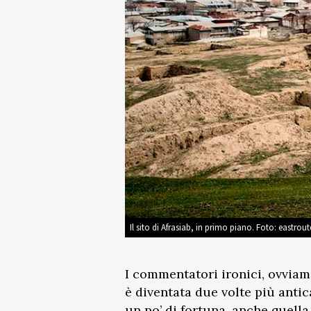
Il sito di Afrasiab, in primo piano. Foto: eastro
I commentatori ironici, ovviam
è diventata due volte più antic
un po’ di fortuna, anche quella