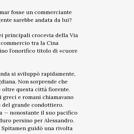
 Samar fosse un commerciante
gente sarebbe andata da lui?
ei principali crocevia della Via
il commercio tra la Cina
o l’onorifico titolo di «cuore
nda si sviluppò rapidamente,
Sogdiana. Non sorprende che
ltre questa città fiorente.
ci greci e romani chiamavano
o del grande condottiero.
 — nonostante il suo pacifico
 duro persino per Alessandro.
 Spitamen guidò una rivolta