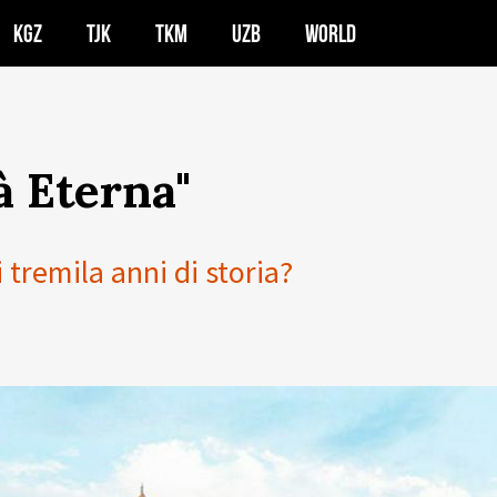
KGZ
TJK
TKM
UZB
WORLD
à Eterna"
tremila anni di storia?