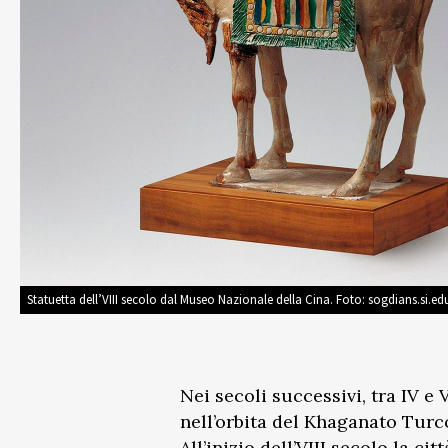
Statuetta dell’VIII secolo dal Museo Nazionale della Cina. Foto: sogdians.si.ed
Nei secoli successivi, tra IV e
nell’orbita del Khaganato Turc
All’inizio dell’VIII secolo la c