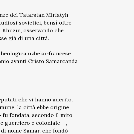
nze del Tatarstan Mirfatyh
diosi sovietici, bensì oltre
ia Khuzin, osservando che
se già di una città.
archeologica uzbeko-francese
lennio avanti Cristo Samarcanda
putati che vi hanno aderito,
mune, la città ebbe origine
» fu fondata, secondo il mito,
re guerriero e coloniale —,
o di nome Samar, che fondò