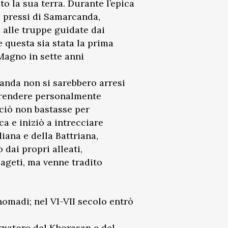
o la sua terra. Durante l’epica
i pressi di Samarcanda,
 alle truppe guidate dai
 questa sia stata la prima
Magno in sette anni
canda non si sarebbero arresi
 prendere personalmente
ciò non bastasse per
ica e iniziò a intrecciare
diana e della Battriana,
dai propri alleati,
ageti, ma venne tradito
 nomadi; nel VI-VII secolo entrò
vernatore del Khorasan e del